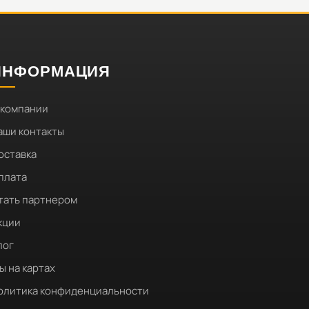
ИНФОРМАЦИЯ
 компании
аши контакты
оставка
плата
тать партнером
кции
лог
ы на картах
олитика конфиденциальности