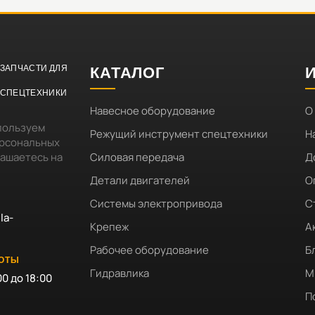
ЗАПЧАСТИ ДЛЯ
КАТАЛОГ
СПЕЦТЕХНИКИ
Навесное оборудование
О
пользуем
Режущий инструмент спецтехники
Н
ерсональных
лашаетесь на
Силовая передача
Д
Детали двигателей
О
Системы электропривода
С
la-
Крепеж
А
Рабочее оборудование
Б
БОТЫ
Гидравлика
М
00 до 18:00
П