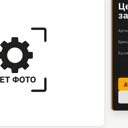
Ц
з
Арти
Брен
Ед.и
Д