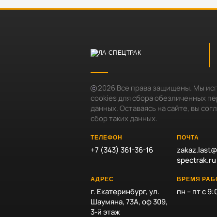
2026
Все права защищены. Мы ис
cookies для сбора обезличенных п
данных. Оставаясь на сайте, вы сог
сбор таких данных.
ТЕЛЕФОН
ПОЧТА
+7 (343) 361-36-16
zakaz.last@
spectrak.ru
АДРЕС
ВРЕМЯ РА
г. Екатеринбург, ул.
пн – пт с 9:
Шаумяна, 73А, оф 309,
3-й этаж