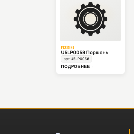
PERKINS
U5LP0058 Поршень
арт.
U5LP0058
ПОДРОБНЕЕ
→