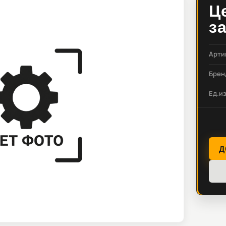
Ц
з
Арти
Брен
Ед.и
Д