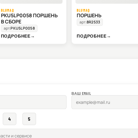
BLUMAQ
BLUMAQ
PKU5LP0058 ПОРШЕНЬ
ПОРШЕНЬ
В СБОРЕ
арт.
8R2533
арт.
PKU5LP0058
ПОДРОБНЕЕ
→
ПОДРОБНЕЕ
→
ВАШ EMAIL
4
5