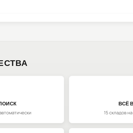
ЕСТВА
ПОИСК
ВСЁ 
автоматически
15 складов н