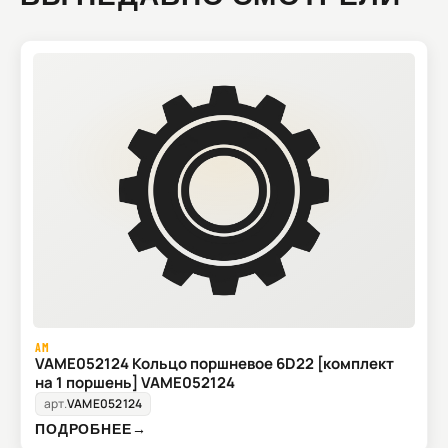
AM
VAME052124 Кольцо поршневое 6D22 [комплект
на 1 поршень] VAME052124
арт.
VAME052124
ПОДРОБНЕЕ
→