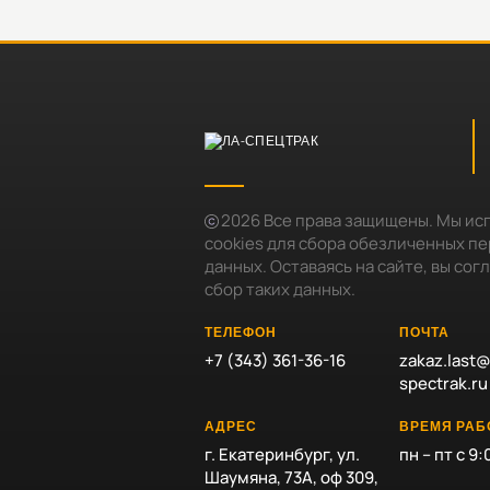
2026
Все права защищены. Мы ис
cookies для сбора обезличенных п
данных. Оставаясь на сайте, вы сог
сбор таких данных.
ТЕЛЕФОН
ПОЧТА
+7 (343) 361-36-16
zakaz.last@
spectrak.ru
АДРЕС
ВРЕМЯ РА
г. Екатеринбург, ул.
пн – пт с 9:
Шаумяна, 73А, оф 309,