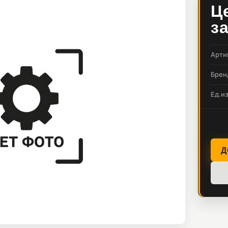
Ц
з
Арти
Брен
Ед.и
Д