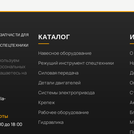
ЗАПЧАСТИ ДЛЯ
КАТАЛОГ
СПЕЦТЕХНИКИ
Навесное оборудование
О
пользуем
Режущий инструмент спецтехники
Н
ерсональных
лашаетесь на
Силовая передача
Д
Детали двигателей
О
Системы электропривода
С
la-
Крепеж
А
Рабочее оборудование
Б
БОТЫ
Гидравлика
М
00 до 18:00
П