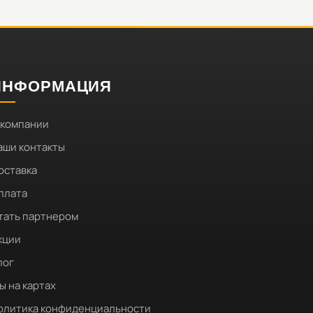
ИНФОРМАЦИЯ
 компании
аши контакты
оставка
плата
тать партнером
кции
лог
ы на картах
олитика конфиденциальности