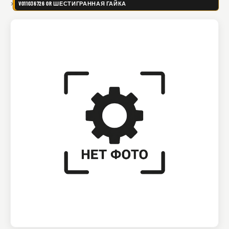
VO11036726 OR ШЕСТИГРАННАЯ ГАЙКА