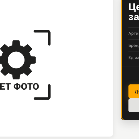
Ц
з
Арти
Брен
Ед.и
Д