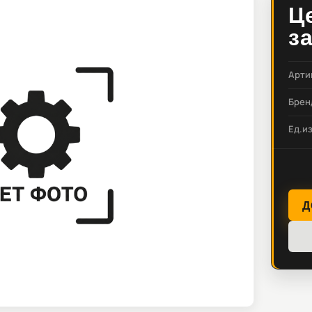
Ц
з
Арти
Брен
Ед.и
Д