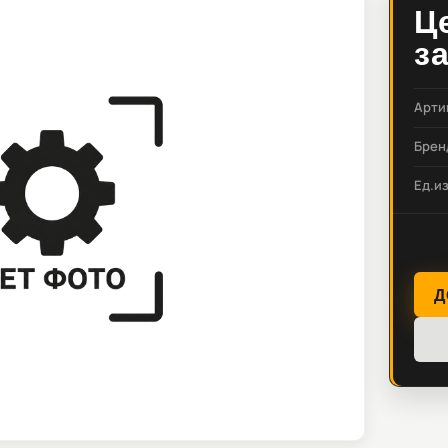
Ц
з
Арти
Брен
Ед.и
Д