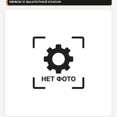
VO8192143 ST ВЫХЛОПНОЙ КЛАПАН