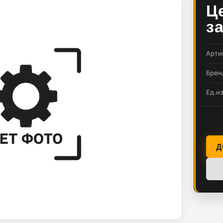
Ц
з
Арти
Брен
Ед.и
Д