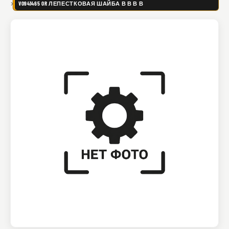
VO941465 OR ЛЕПЕСТКОВАЯ ШАЙБА В В В В