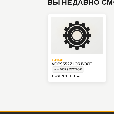
ВЫ НЕДАВНО СМ
BLUMAQ
VOP955271 OR БОЛТ
арт.
VOP955271 OR
ПОДРОБНЕЕ
→