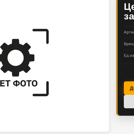
Ц
з
Арти
Брен
Ед.и
Д