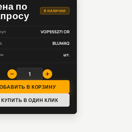
ена по
В НАЛИЧИИ
апросу
кул
VOP955271 OR
д
BLUMAQ
зм.
шт.
ОБАВИТЬ В КОРЗИНУ
КУПИТЬ В ОДИН КЛИК