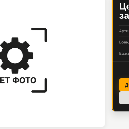
Ц
з
Арти
Брен
Ед.и
Д