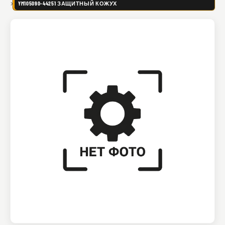
YM105090-44251 ЗАЩИТНЫЙ КОЖУХ