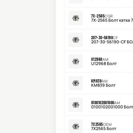
7X-2565
CGR
7X-2565 Болт катка
207-30-56190
CF
207-30-56190-CF Б
U12968
AM
U12968 Болт
KM839
AM
KM839 Болт
0100102001000
AM
0100102001000 Бол
7X2565
OEM
7X2565 Болт