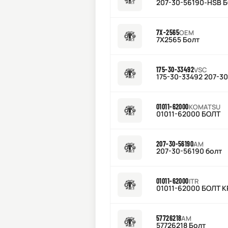
207-30-56190-HSB 
7X-2565
OEM
7X2565 Болт
175-30-33492
VSC
175-30-33492 207-3
01011-62000
KOMATSU
01011-62000 БОЛТ
207-30-56190
AM
207-30-56190 болт
01011-62000
ITR
01011-62000 БОЛТ 
57726218
AM
57726218 Болт