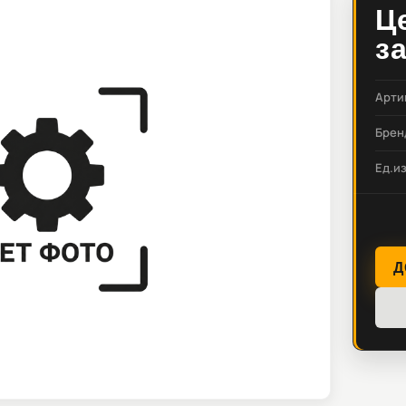
Ц
з
Арти
Брен
Ед.и
Д