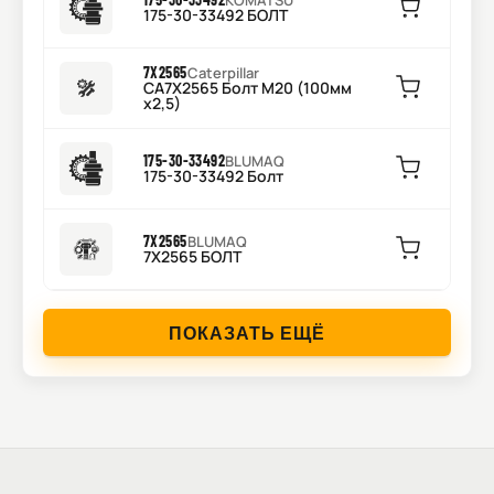
KOMATSU
175-30-33492 БОЛТ
7X2565
Caterpillar
CA7X2565 Болт M20 (100мм
x2,5)
175-30-33492
BLUMAQ
175-30-33492 Болт
7X2565
BLUMAQ
7X2565 БОЛТ
ПОКАЗАТЬ ЕЩЁ