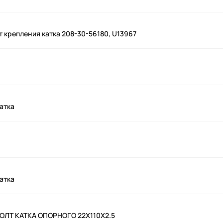
т крепления катка 208-30-56180, U13967
атка
атка
БОЛТ КАТКА ОПОРНОГО 22X110X2.5