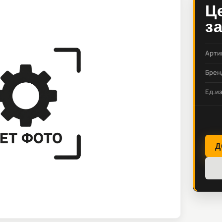
Ц
з
Арти
Брен
Ед.и
Д