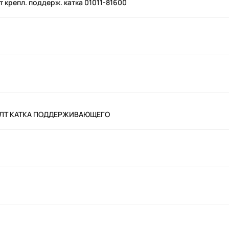
т крепл. поддерж. катка 01011-81600
БОЛТ КАТКА ПОДДЕРЖИВАЮЩЕГО