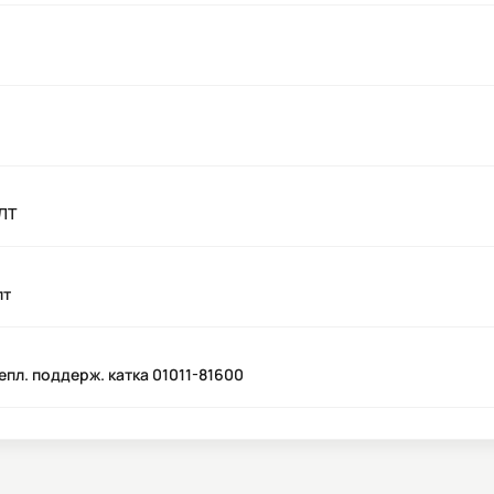
ОЛТ
лт
епл. поддерж. катка 01011-81600