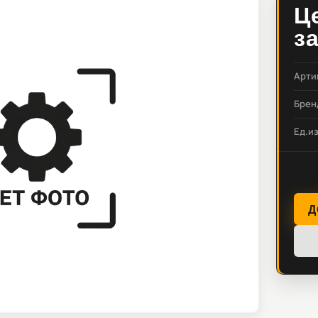
Ц
з
Арти
Брен
Ед.и
Д