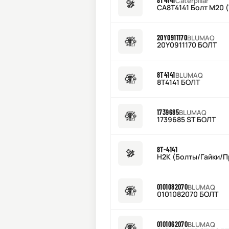
8T4141
Caterpillar
CA8T4141 Болт M20 (
20Y0911170
BLUMAQ
20Y0911170 БОЛТ
8T4141
BLUMAQ
8T4141 БОЛТ
1739685
BLUMAQ
1739685 ST БОЛТ
8T-4141
H2K (Болты/Гайки/Пр
0101082070
BLUMAQ
0101082070 БОЛТ
0101062070
BLUMAQ