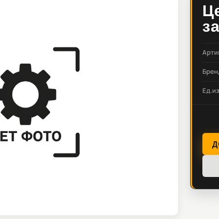
Ц
з
Арти
Брен
Ед.и
Д