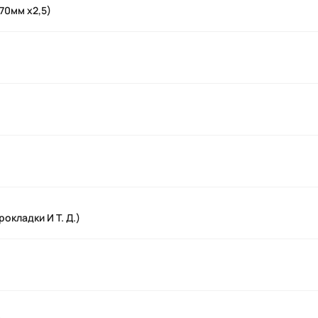
70мм x2,5)
окладки И Т. Д.)