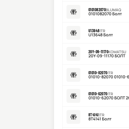
0101082070
BLUMAQ
0101082070 Болт
U13648
ITR
U13648 Болт
20Y-09-11170
KOMATSU
20Y-09-11170 БОЛТ
01010-82070
ITR
01010-82070 01010
01010-62070
ITR
01010-62070 БОЛТ 
8T4141
ITR
8T4141 Болт