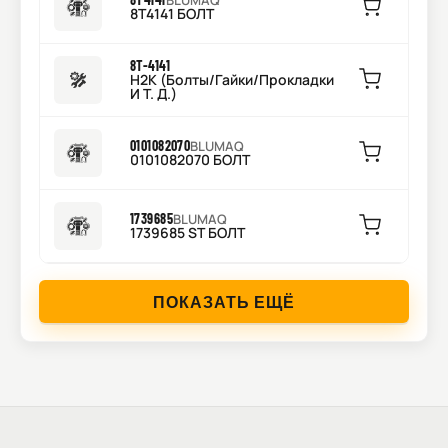
BLUMAQ
8T4141 БОЛТ
8T-4141
H2K (Болты/Гайки/Прокладки
И Т. Д.)
0101082070
BLUMAQ
0101082070 БОЛТ
1739685
BLUMAQ
1739685 ST БОЛТ
ПОКАЗАТЬ ЕЩЁ