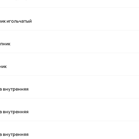
ник игольчатый
ипник
ник
а внутренняя
а внутренняя
а внутренняя