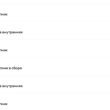
пник
а внутренняя
пник
пник в сборе
а внутренняя
пник