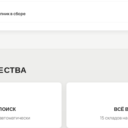
пник в сборе
ЕСТВА
ПОИСК
ВСЁ 
автоматически
15 складов н