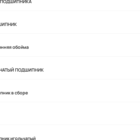
ЛА ПОДШИПНИКА
ДШИПНИК
енняя обойма
ЛЬЧАТЫЙ ПОДШИПНИК
пник в сборе
пник игольчатый