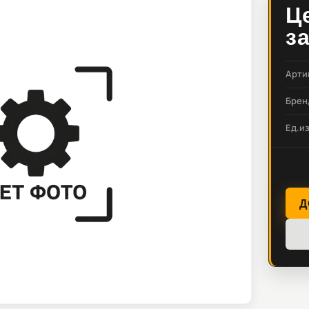
Ц
з
Арти
Брен
Ед.и
Д