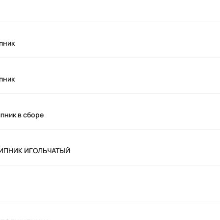
пник
пник
пник в сборе
ШИПНИК ИГОЛЬЧАТЫЙ