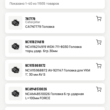
Показано
1
–
40
из
11935
товаров
7N7779
Caterpillar
CA7N7779 Головка
NCVI16214919
NCVI16214919 WDK-711-8030 Головка
торц.удар. 6гр.30мм
NCVI15968872
NCVI15968872 AV-921147 Головка для УКМ
1", 30 мм AV S
NCAM48510026
NCAM48510026 Головка 6 гр.ударная
L=100мм FORCE