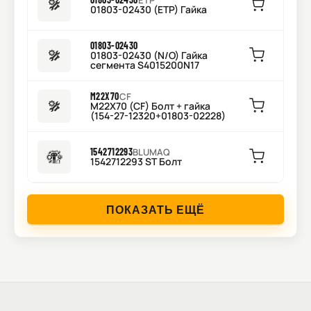
ETP
01803-02430 (ETP) Гайка
01803-02430
01803-02430 (N/O) Гайка
сегмента S4015200N17
M22X70
CF
M22X70 (CF) Болт + гайка
(154-27-12320+01803-02228)
1542712293
BLUMAQ
1542712293 ST Болт
ПОКАЗАТЬ ЕЩЁ