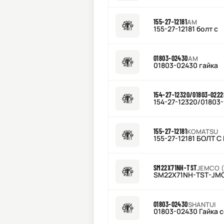
155-27-12181
AM
155-27-12181 болт с
01803-02430
AM
01803-02430 гайка
154-27-12320/01803-0222
154-27-12320/0180
155-27-12181
KOMATSU
155-27-12181 БОЛТ
SM22X71NH-TST
JEMCO (
SM22X71NH-TST-JM
01803-02430
SHANTUI
01803-02430 Гайка 