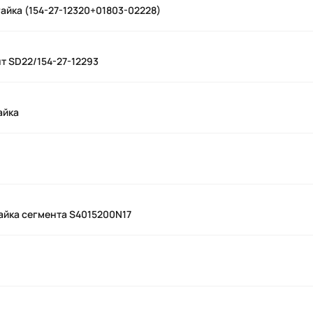
гайка (154-27-12320+01803-02228)
т SD22/154-27-12293
айка
Гайка сегмента S4015200N17