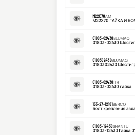
M22X70
AM
M22X70 ГАЙКА И БО
01803-02430
BLUMAQ
01803-02430 Шестиг
0180302430
BLUMAQ
0180302430 Шестиг
01803-02430
ITR
01803-02430 гайка
155-27-12181
BERCO
Болт крепления звез
01803-12430
SHANTUI
01803-12430 Гайка 0