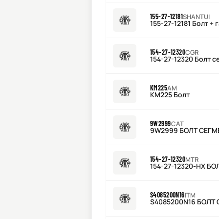
155-27-12181
SHANTUI
155-27-12181 Болт +
154-27-12320
CGR
154-27-12320 Болт с
KM225
AM
KM225 Болт
9W2999
CAT
9W2999 БОЛТ СЕГМЕ
154-27-12320
MTR
154-27-12320-HX Б
S4085200N16
ITM
S4085200N16 БОЛТ С