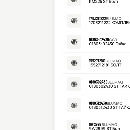
KM225 ST Болт
1703211222
BLUMAQ
1703211222 КОМПЛ
01803-02430
CGR
01803-02430 Гайка
1552712181
BLUMAQ
1552712181 БОЛТ
0180302430
BLUMAQ
0180302430 ST ГАЙ
0180312430
BLUMAQ
0180312430 ST ГАЙК
9W2999
BLUMAQ
9W2999 ST Болт