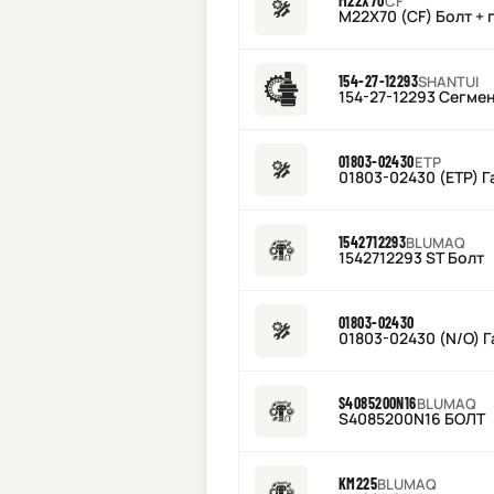
M22X70
CF
M22X70 (CF) Болт + 
154-27-12293
SHANTUI
154-27-12293 Сегмен
01803-02430
ETP
01803-02430 (ETP) Г
1542712293
BLUMAQ
1542712293 ST Болт
01803-02430
01803-02430 (N/O) 
S4085200N16
BLUMAQ
S4085200N16 БОЛТ
KM225
BLUMAQ