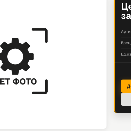
Ц
з
Арти
Брен
Ед.и
Д